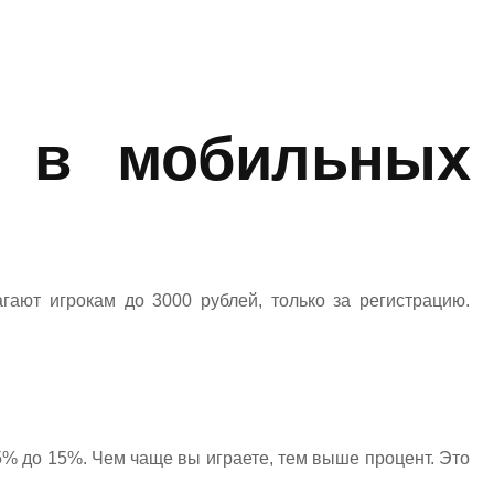
и в мобильных
гают игрокам до 3000 рублей, только за регистрацию.
5% до 15%. Чем чаще вы играете, тем выше процент. Это