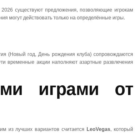
о 2026 существуют предложения, позволяющие игрокам
ния могут действовать только на определённые игры.
ия (Новый год, День рождения клуба) сопровождаются
ти временные акции наполняют азартные развлечения
ми играми от
ним из лучших вариантов считается
LeoVegas
, который