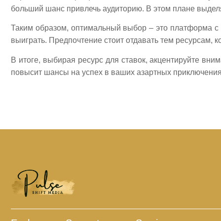
больший шанс привлечь аудиторию. В этом плане выде
Таким образом, оптимальный выбор – это платформа с 
выиграть. Предпочтение стоит отдавать тем ресурсам, 
В итоге, выбирая ресурс для ставок, акцентируйте вни
повысит шансы на успех в ваших азартных приключения