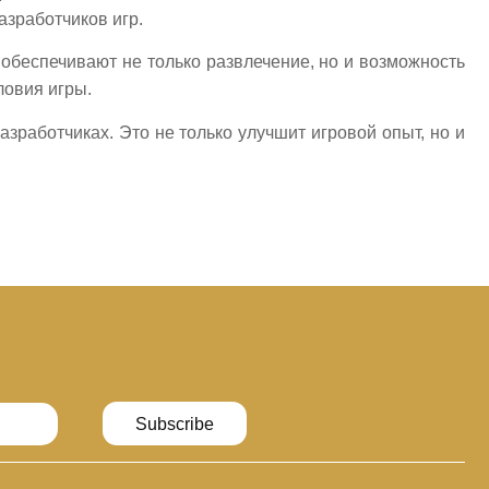
азработчиков игр.
обеспечивают не только развлечение, но и возможность
ловия игры.
зработчиках. Это не только улучшит игровой опыт, но и
Subscribe