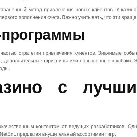
траненный метод привлечения новых клиентов. У казин
первого пополнения счета. Важно учитывать, что эти враще
P-программы
частью стратегии привлечения клиентов. Значимые событ
 дополнительные фриспины или повышенные кэшбэки. Э
оды.
азино с лучши
окачественным контентом от ведущих разработчиков. Од
 NetEnt, предлагая внушительный ассортимент игр.